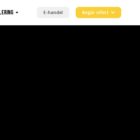
lering
E-handel
Begär offert