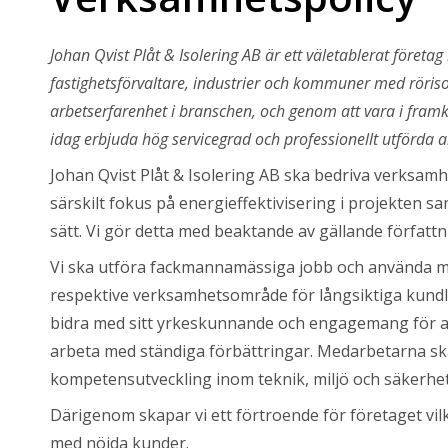
Johan Qvist Plåt & Isolering AB är ett väletablerat företag 
fastighetsförvaltare, industrier och kommuner med röris
arbetserfarenhet i branschen, och genom att vara i fram
idag erbjuda hög servicegrad och professionellt utförda a
Johan Qvist Plåt & Isolering AB ska bedriva verksa
särskilt fokus på energieffektivisering i projekten s
sätt. Vi gör detta med beaktande av gällande författ
Vi ska utföra fackmannamässiga jobb och använda ma
respektive verksamhetsområde för långsiktiga kundl
bidra med sitt yrkeskunnande och engagemang för a
arbeta med ständiga förbättringar. Medarbetarna s
kompetensutveckling inom teknik, miljö och säkerhet 
Därigenom skapar vi ett förtroende för företaget vil
med nöjda kunder.