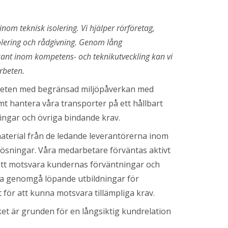
inom teknisk isolering. Vi hjälper rörföretag,
olering och rådgivning. Genom lång
kant inom kompetens- och teknikutveckling kan vi
rbeten.
mheten med begränsad miljöpåverkan med
amt hantera våra transporter på ett hållbart
ningar och övriga bindande krav.
terial från de ledande leverantörerna inom
ösningar. Våra medarbetare förväntas aktivt
tt motsvara kundernas förväntningar och
ka genomgå löpande utbildningar för
för att kunna motsvara tillämpliga krav.
ket är grunden för en långsiktig kundrelation