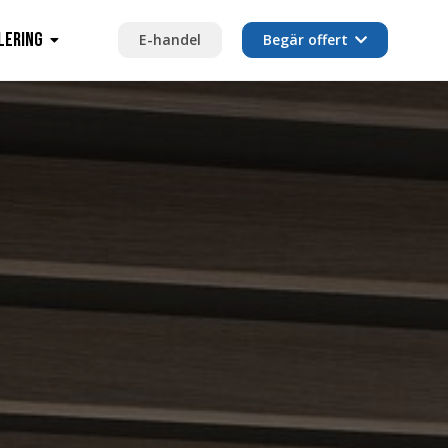
lering
E-handel
Begär offert