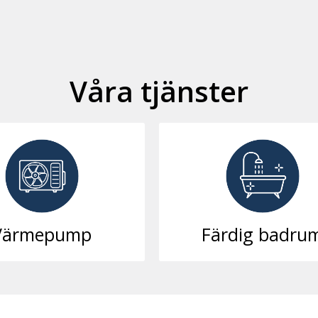
Våra tjänster
rdig badrum
Elektriker