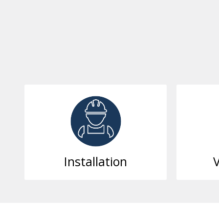
Värmepump
Fä