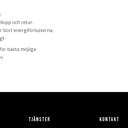
.
llopp och retur.
ar bort energiförlusterna,
gt.
för bästa möjliga
v.
TJÄNSTER
KONTAKT