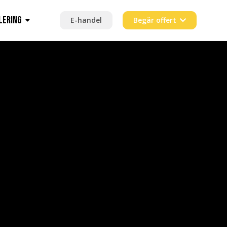
lering
E-handel
Begär offert