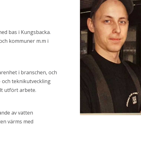
 med bas i Kungsbacka.
in och kommuner m.m i
arenhet i branschen, och
- och teknikutveckling
t utfört arbete.
ande av vatten
eten värms med