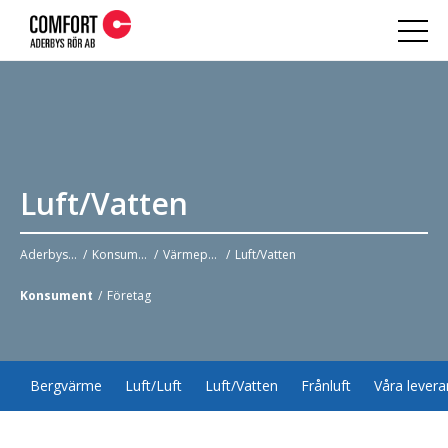
Luft/Vatten
Aderbys Rör
Konsument
Värmepump
Luft/Vatten
Konsument
Företag
Bergvärme
Luft/Luft
Luft/Vatten
Frånluft
Våra levera